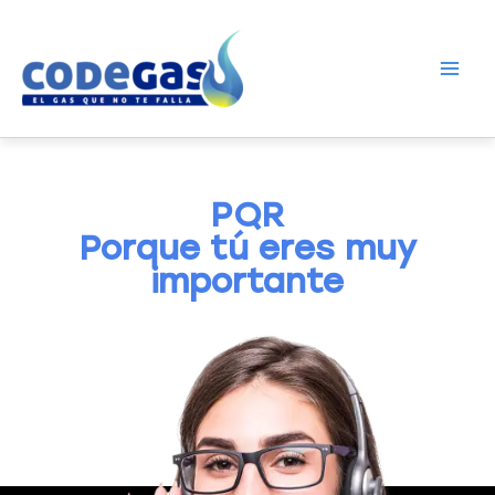
Ir
Main
al
Men
contenido
PQR
Porque tú eres muy
importante