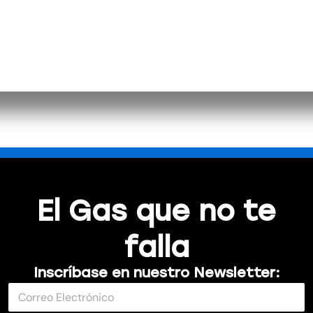
El Gas que no te
falla
Inscríbase en nuestro Newsletter:
E
C
l
o
e