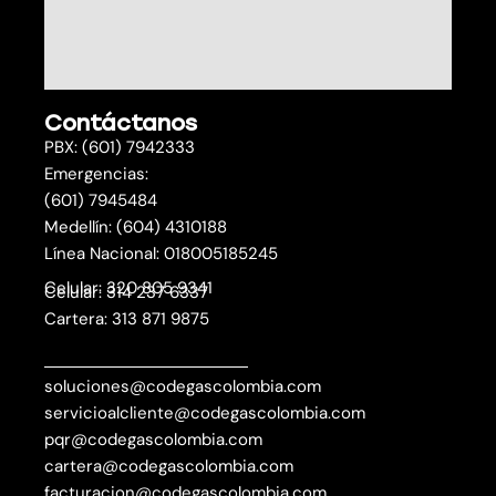
o
Contáctanos
PBX: (601) 7942333
Emergencias:
(601) 7945484
Medellín: (604) 4310188
Línea Nacional: 018005185245
Celular: 320 805 9341
Celular: 314 237 6337
Cartera: 313 871 9875
soluciones@codegascolombia.com
servicioalcliente@codegascolombia.com
pqr@codegascolombia.com
cartera@codegascolombia.com
facturacion@codegascolombia.com